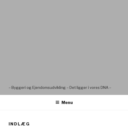
– Byggeri og Ejendomsudvikling – Det ligger i vores DNA –
Menu
INDLÆG