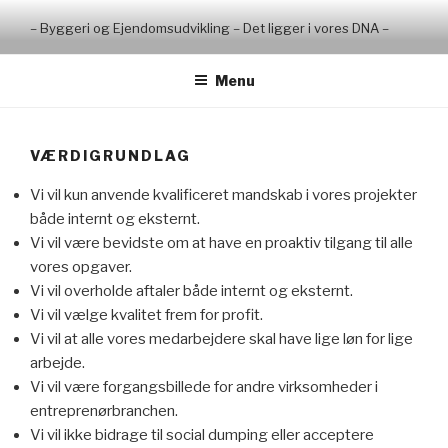
Videre
– Byggeri og Ejendomsudvikling – Det ligger i vores DNA –
til
indhold
Menu
VÆRDIGRUNDLAG
Vi vil kun anvende kvalificeret mandskab i vores projekter
både internt og eksternt.
Vi vil være bevidste om at have en proaktiv tilgang til alle
vores opgaver.
Vi vil overholde aftaler både internt og eksternt.
Vi vil vælge kvalitet frem for profit.
Vi vil at alle vores medarbejdere skal have lige løn for lige
arbejde.
Vi vil være forgangsbillede for andre virksomheder i
entreprenørbranchen.
Vi vil ikke bidrage til social dumping eller acceptere